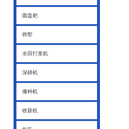
圆盘耙
铧犁
水田打浆机
深耕机
播种机
收获机