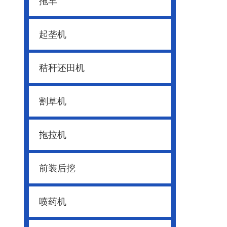
拖车
起垄机
秸秆还田机
割草机
拖拉机
前装后挖
喷药机