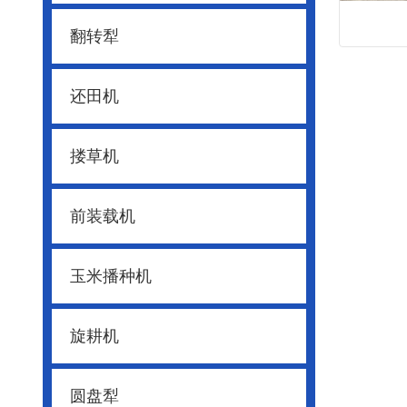
翻转犁
还田机
搂草机
前装载机
玉米播种机
旋耕机
圆盘犁