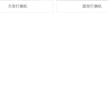
方形打捆机
圆形打捆机