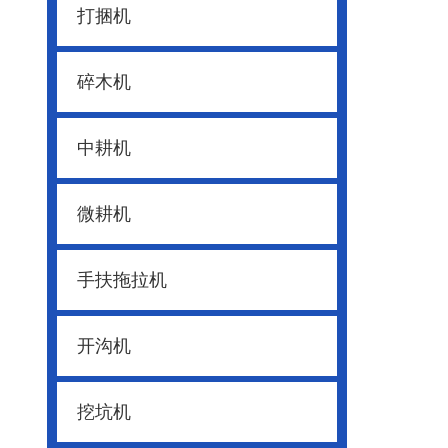
打捆机
碎木机
中耕机
微耕机
手扶拖拉机
开沟机
挖坑机