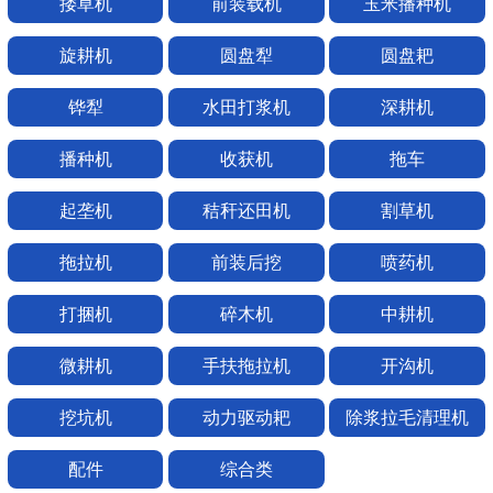
搂草机
前装载机
玉米播种机
旋耕机
圆盘犁
圆盘耙
铧犁
水田打浆机
深耕机
播种机
收获机
拖车
起垄机
秸秆还田机
割草机
拖拉机
前装后挖
喷药机
打捆机
碎木机
中耕机
微耕机
手扶拖拉机
开沟机
挖坑机
动力驱动耙
除浆拉毛清理机
配件
综合类