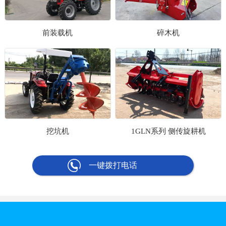
前装载机
碎木机
挖坑机
1GLN系列 侧传旋耕机
一键拨打电话