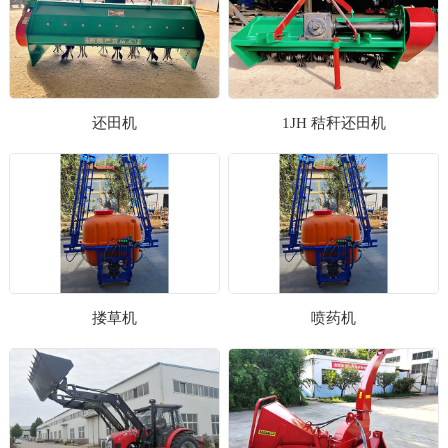
还田机
1JH 秸秆还田机
搂草机
喷药机