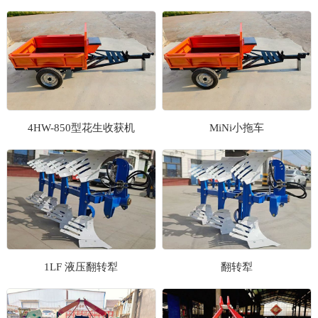
1
2
3
4HW-850型花生收获机
MiNi小拖车
1LF 液压翻转犁
翻转犁