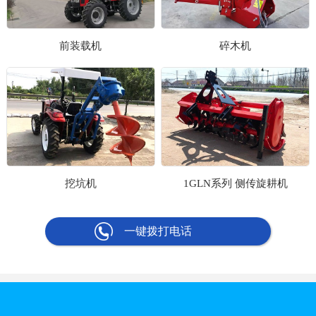
前装载机
碎木机
挖坑机
1GLN系列 侧传旋耕机
一键拨打电话