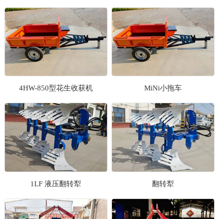
1
2
3
4HW-850型花生收获机
MiNi小拖车
1LF 液压翻转犁
翻转犁