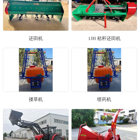
还田机
1JH 秸秆还田机
搂草机
喷药机