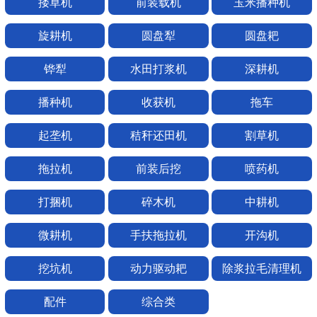
搂草机
前装载机
玉米播种机
旋耕机
圆盘犁
圆盘耙
铧犁
水田打浆机
深耕机
播种机
收获机
拖车
起垄机
秸秆还田机
割草机
拖拉机
前装后挖
喷药机
打捆机
碎木机
中耕机
微耕机
手扶拖拉机
开沟机
挖坑机
动力驱动耙
除浆拉毛清理机
配件
综合类