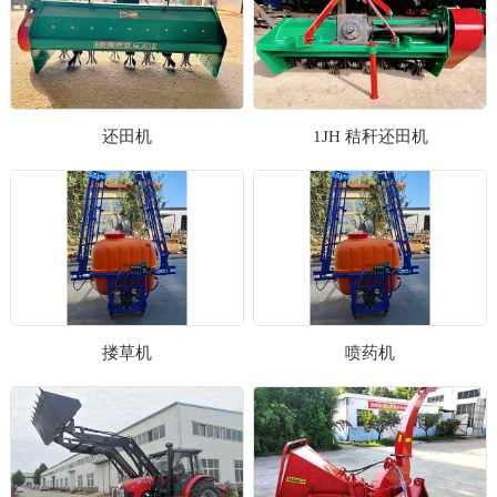
还田机
1JH 秸秆还田机
搂草机
喷药机