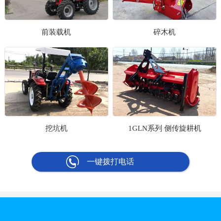
前装载机
碎木机
挖坑机
1GLN系列 侧传旋耕机
一键拨打电话