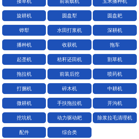
搂草机
前装载机
玉米播种机
旋耕机
圆盘犁
圆盘耙
铧犁
水田打浆机
深耕机
播种机
收获机
拖车
起垄机
秸秆还田机
割草机
拖拉机
前装后挖
喷药机
打捆机
碎木机
中耕机
微耕机
手扶拖拉机
开沟机
挖坑机
动力驱动耙
除浆拉毛清理机
配件
综合类