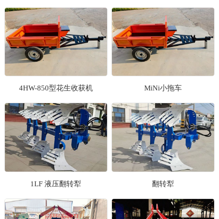
1
2
3
4HW-850型花生收获机
MiNi小拖车
1LF 液压翻转犁
翻转犁