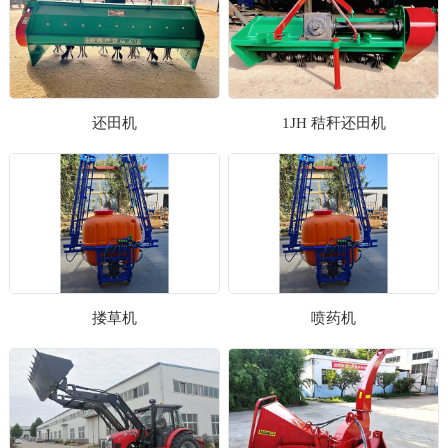
还田机
1JH 秸秆还田机
搂草机
喷药机