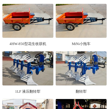
1
2
3
4HW-850型花生收获机
MiNi小拖车
1LF 液压翻转犁
翻转犁