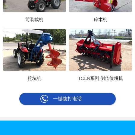
前装载机
碎木机
挖坑机
1GLN系列 侧传旋耕机
一键拨打电话