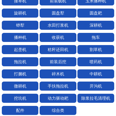
搂草机
前装载机
玉米播种机
旋耕机
圆盘犁
圆盘耙
铧犁
水田打浆机
深耕机
播种机
收获机
拖车
起垄机
秸秆还田机
割草机
拖拉机
前装后挖
喷药机
打捆机
碎木机
中耕机
微耕机
手扶拖拉机
开沟机
挖坑机
动力驱动耙
除浆拉毛清理机
配件
综合类